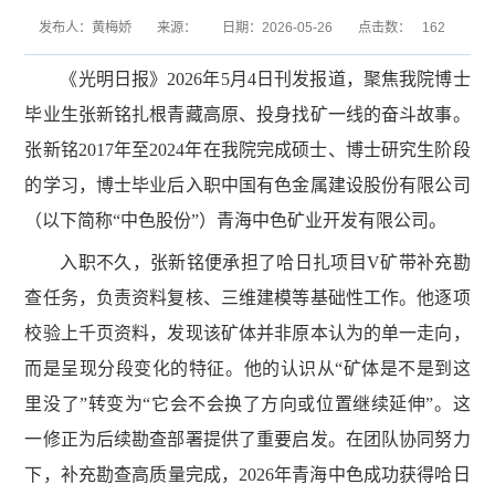
发布人：黄梅娇
来源：
日期：2026-05-26
点击数：
162
《光明日报》2026年5月4日刊发报道，聚焦我院博士
毕业生张新铭扎根青藏高原、投身找矿一线的奋斗故事。
张新铭2017年至2024年在我院完成硕士、博士研究生阶段
的学习，博士毕业后入职中国有色金属建设股份有限公司
（以下简称“中色股份”）青海中色矿业开发有限公司。
入职不久，张新铭便承担了哈日扎项目V矿带补充勘
查任务，负责资料复核、三维建模等基础性工作。他逐项
校验上千页资料，发现该矿体并非原本认为的单一走向，
而是呈现分段变化的特征。他的认识从“矿体是不是到这
里没了”转变为“它会不会换了方向或位置继续延伸”。这
一修正为后续勘查部署提供了重要启发。在团队协同努力
下，补充勘查高质量完成，2026年青海中色成功获得哈日