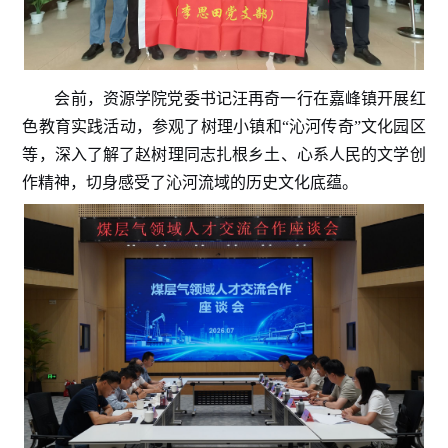
会前，资源学院
党委书记汪再奇
一行在嘉峰镇开展红
色教育
实践
活动，参观了树理小镇
和
“
沁河传奇
”
文化园区
等，深入
了解
了赵树理同志扎根乡土、心系人民的文学创
作精神，
切身感受
了沁河流域的历史文化底蕴。