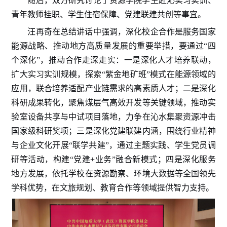
随后，双方研究讨论了资源学院
学生赴
沁实习实训、
青年教师挂职、学生住宿保障
、
党建联建共创
等事宜。
汪再奇在总结讲话中强调，深化校企合作是服务国家
能源战略、推动地方高质量发展的重要举措，
要通过
“四
个深化”
，
推动合作走深走实
：
一是
深化人才培养联动
，
扩大实习实训规模，探索
“紫金地矿班”模式在能源领域的
应用，联合培养适配产业链需求的高素质人才；
二是
深化
科研成果
转化，
聚焦煤层气高效开发等关键领域，推动实
验室设备共享与中试项目落地，力争在沁水集聚资源冲击
国家级科研奖项；
三是
深化党建联建内涵
，
围绕行业精神
与企业文化开展
“联学共建”，通过主题实践、学生党员调
研等活动，构建“党建+业务”融合新模式；
四是
深化服务
地方发展
，
依托
学校
在资源勘察、环境大数据等全国领先
学科优势，在文旅规划、教育合作等领域提供智力支持。